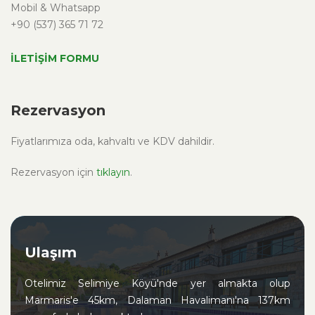
Mobil & Whatsapp
+90 (537) 365 71 72
İLETİŞİM FORMU
Rezervasyon
Fiyatlarımıza oda, kahvaltı ve KDV dahildir.
Rezervasyon için
tıklayın
.
Ulaşım
Otelimiz Selimiye Köyü'nde yer almakta olup
Marmaris'e 45km, Dalaman Havalimanı'na 137km